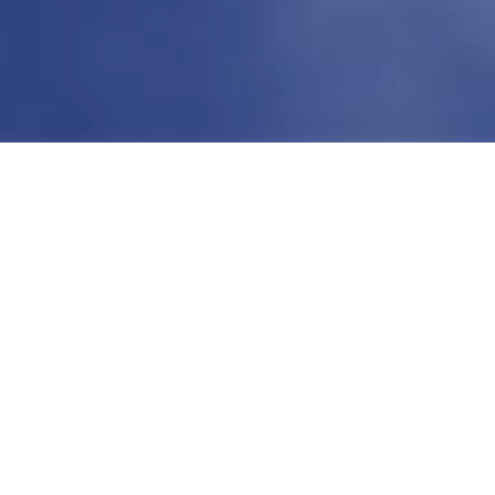
Welche Aufgaben hat die Caritas
Österreich?
Die Caritas ist eine karitative Organisation.
Sie hilft Menschen in Notsituationen, etwa
bei Armut, Krankheit, Behinderung oder
Pflegebedürftigkeit - und zwar ungeachtet
von Geschlecht, Herkunft und Religion.